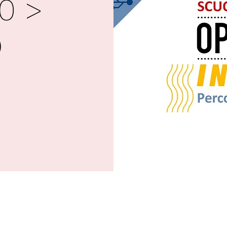
30 >
O