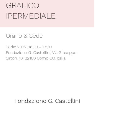
GRAFICO
IPERMEDIALE
Orario & Sede
17 dic 2022, 16:30 – 17:30
Fondazione G. Castellini, Via Giuseppe
Sirtori, 10, 22100 Como CO, Italia
Fondazione G. Castellini
segreteria@scuolacastellini.it
Telefono:
031 - 266348