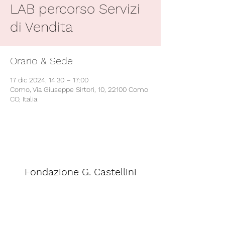
LAB percorso Servizi
di Vendita
Orario & Sede
17 dic 2024, 14:30 – 17:00
Como, Via Giuseppe Sirtori, 10, 22100 Como
CO, Italia
Fondazione G. Castellini
segreteria@scuolacastellini.it
Telefono:
031 - 266348