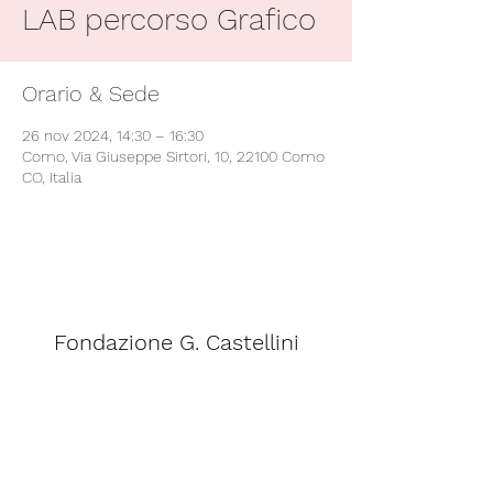
LAB percorso Grafico
Orario & Sede
26 nov 2024, 14:30 – 16:30
Como, Via Giuseppe Sirtori, 10, 22100 Como
CO, Italia
Fondazione G. Castellini
segreteria@scuolacastellini.it
Telefono:
031 - 266348
Fax:
031 - 242828