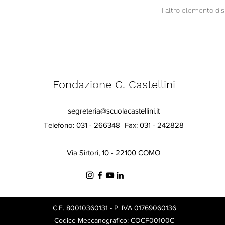
1 altro elemento dis
Fondazione G. Castellini
segreteria@scuolacastellini.it
Telefono: 031 - 266348
Fax: 031 - 242828
Via Sirtori, 10 - 22100 COMO
C.F. 80010360131 - P. IVA 01769060136
Codice Meccanografico: COCF00100C