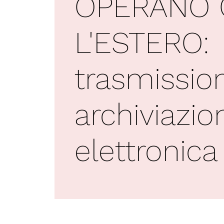
OPERANO
L'ESTERO:
trasmissio
archiviazio
elettronica