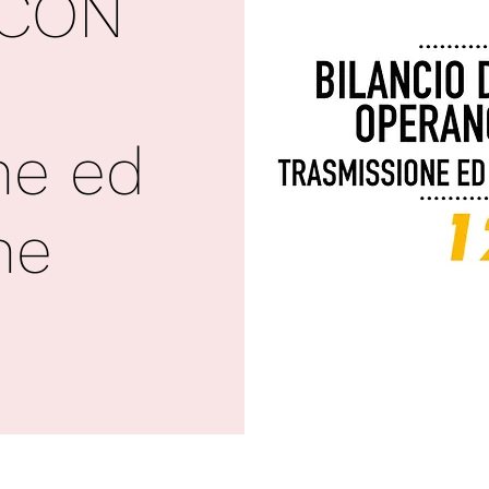
 CON
ne ed
ne