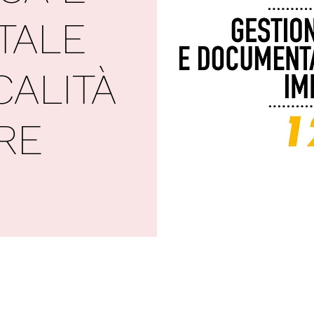
TALE
CALITÀ
RE