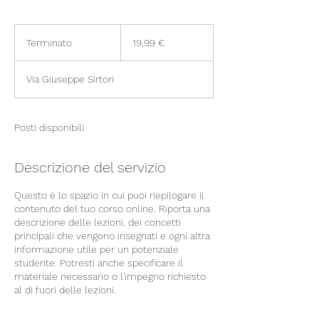
19,99
euro
Terminato
T
19,99 €
e
r
Via Giuseppe Sirtori
m
i
n
a
Posti disponibili
t
o
Descrizione del servizio
Questo è lo spazio in cui puoi riepilogare il
contenuto del tuo corso online. Riporta una
descrizione delle lezioni, dei concetti
principali che vengono insegnati e ogni altra
informazione utile per un potenziale
studente. Potresti anche specificare il
materiale necessario o l'impegno richiesto
al di fuori delle lezioni.