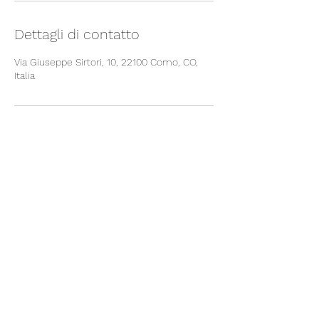
Dettagli di contatto
Via Giuseppe Sirtori, 10, 22100 Como, CO,
Italia
Fondazione G. Castellini
segreteria@scuolacastellini.it
Telefono:
031 - 266348
Fax:
031 - 242828
Via Sirtori,
10 - 22100
COMO