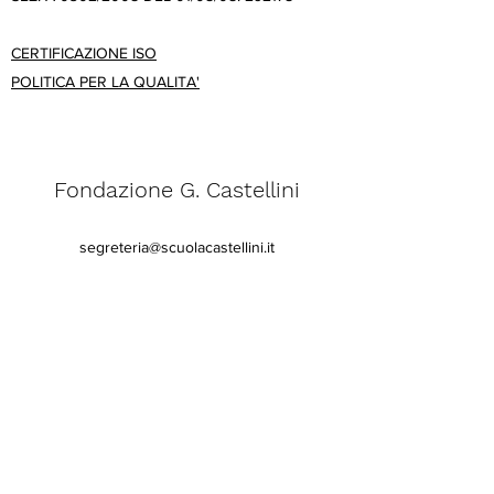
CERTIFICAZIONE ISO
POLITICA PER LA QUALITA'
Fondazione G. Castellini
segreteria@scuolacastellini.it
Telefono:
031 - 266348
Fax:
031 - 242828
Via Sirtori,
10 - 22100
COMO
C.F.
80010360131
- P. IVA
01769060136
Codice Meccanografico: COCF00100C